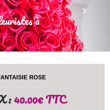
euristes à
FANTAISIE ROSE
X :
40.00
€ TTC