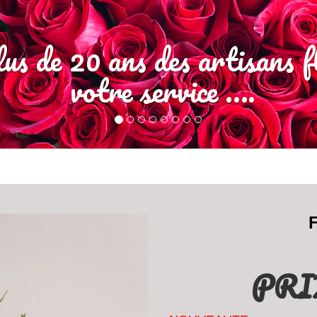
us de 20 ans des artisans fl
votre service ….
PRI