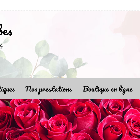
bes
le
iques
Nos prestations
Boutique en ligne