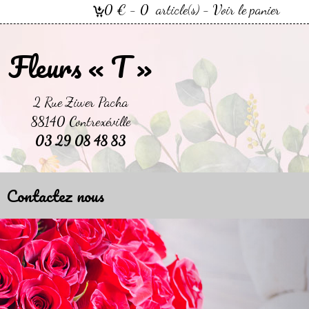
0
€ -
0
article(s) - Voir le panier
Fleurs « T »
2 Rue Ziwer Pacha
88140 Contrexéville
03 29 08 48 83
Contactez nous
Next